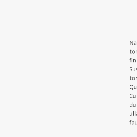
Na
tor
fi
Su
to
Qu
Cu
du
ul
fau