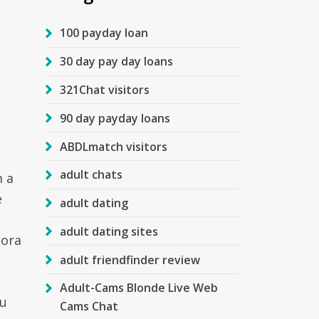
100 payday loan
30 day pay day loans
321Chat visitors
90 day payday loans
ABDLmatch visitors
adult chats
m a
e
adult dating
adult dating sites
tora
adult friendfinder review
Adult-Cams Blonde Live Web
eu
Cams Chat