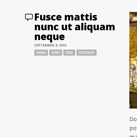
Fusce mattis
nunc ut aliquam
neque
SEPTEMBER 9, 2015
Tags:
AVADA
DEMO
FREE
SPOTLIGHT
Don
po
ma