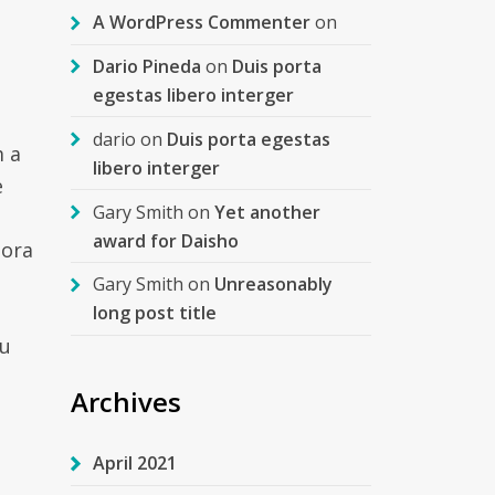
A WordPress Commenter
on
Dario Pineda
on
Duis porta
egestas libero interger
dario
on
Duis porta egestas
m a
libero interger
e
Gary Smith
on
Yet another
award for Daisho
tora
Gary Smith
on
Unreasonably
long post title
eu
Archives
April 2021