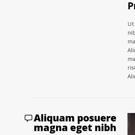
P
Ut 
ni
ma
Al
ma
ris
Al
Aliquam posuere
magna eget nibh