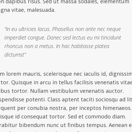
bh dapibus risus. Sed ut massa sodales, elementum
gna vitae, malesuada.
“In eu ultricies lacus. Phasellus non ante nec neque
imperdiet congue. Donec sed lectus eu mi tincidunt
rhoncus non a metus. In hac habitasse platea
dictumst”
m lorem mauris, scelerisque nec iaculis id, dignissi
tor. Quisque in arcu in tellus facilisis venenatis vita
nibus tortor. Nullam vestibulum venenatis auctor.
spendisse potenti. Class aptent taciti sociosqu ad li
rquent per conubia nostra, per inceptos himenaeos.
isque id consequat tortor. Sed et commodo diam.
rabitur bibendum nunc ut finibus tempus. Aenean 