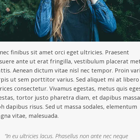
ec finibus sit amet orci eget ultricies. Praesent
suere ante ut erat fringilla, vestibulum placerat me
ttis. Aenean dictum vitae nisl nec tempor. Proin var
pis ut sem porttitor varius. Sed aliquet mi at libero
trices consectetur. Vivamus egestas, metus quis ege
estas, tortor justo pharetra diam, et dapibus massa
bh dapibus risus. Sed ut massa sodales, elementum
gna vitae, malesuada.
“In eu ultricies lacus. Phasellus non ante nec neque