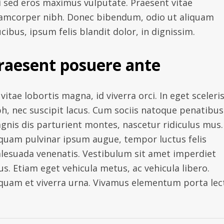
i sed eros maximus vulputate. Praesent vitae
lamcorper nibh. Donec bibendum, odio ut aliquam
cibus, ipsum felis blandit dolor, in dignissim.
raesent posuere ante
vitae lobortis magna, id viverra orci. In eget sceleri
bh, nec suscipit lacus. Cum sociis natoque penatibus
gnis dis parturient montes, nascetur ridiculus mus.
iquam pulvinar ipsum augue, tempor luctus felis
lesuada venenatis. Vestibulum sit amet imperdiet
us. Etiam eget vehicula metus, ac vehicula libero.
iquam et viverra urna. Vivamus elementum porta lec