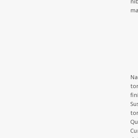
ni
ma
Na
tor
fi
Su
to
Qu
Cu