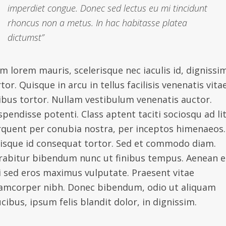
imperdiet congue. Donec sed lectus eu mi tincidunt
rhoncus non a metus. In hac habitasse platea
dictumst”
m lorem mauris, scelerisque nec iaculis id, dignissi
tor. Quisque in arcu in tellus facilisis venenatis vita
nibus tortor. Nullam vestibulum venenatis auctor.
spendisse potenti. Class aptent taciti sociosqu ad li
rquent per conubia nostra, per inceptos himenaeos.
isque id consequat tortor. Sed et commodo diam.
rabitur bibendum nunc ut finibus tempus. Aenean 
i sed eros maximus vulputate. Praesent vitae
lamcorper nibh. Donec bibendum, odio ut aliquam
cibus, ipsum felis blandit dolor, in dignissim.