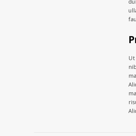
du
ul
fau
P
Ut 
ni
ma
Al
ma
ris
Al