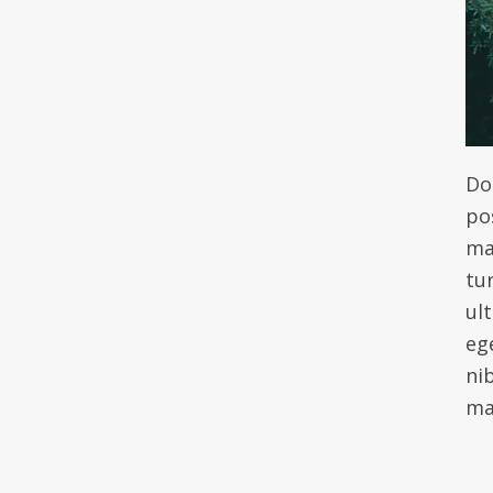
Don
po
ma
tur
ul
eg
ni
ma