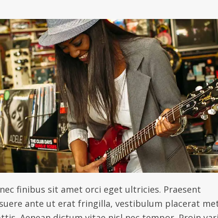
ec finibus sit amet orci eget ultricies. Praesent
suere ante ut erat fringilla, vestibulum placerat me
ttis. Aenean dictum vitae nisl nec tempor. Proin var