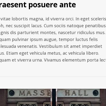
raesent posuere ante
vitae lobortis magna, id viverra orci. In eget sceleri
bh, nec suscipit lacus. Cum sociis natoque penatibus
gnis dis parturient montes, nascetur ridiculus mus.
iquam pulvinar ipsum augue, tempor luctus felis
lesuada venenatis. Vestibulum sit amet imperdiet
us. Etiam eget vehicula metus, ac vehicula libero.
iquam et viverra urna. Vivamus elementum porta lec