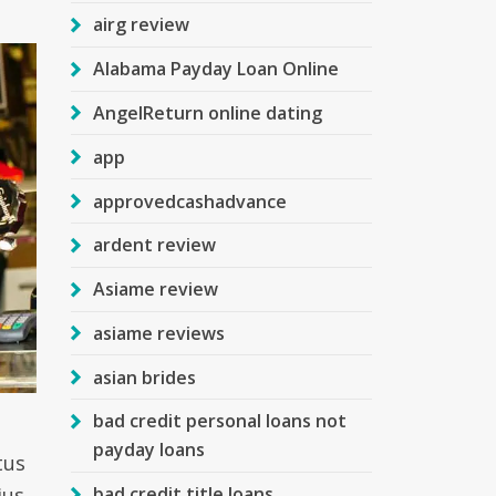
airg review
Alabama Payday Loan Online
AngelReturn online dating
app
approvedcashadvance
ardent review
Asiame review
asiame reviews
asian brides
bad credit personal loans not
payday loans
tus
bad credit title loans
ius