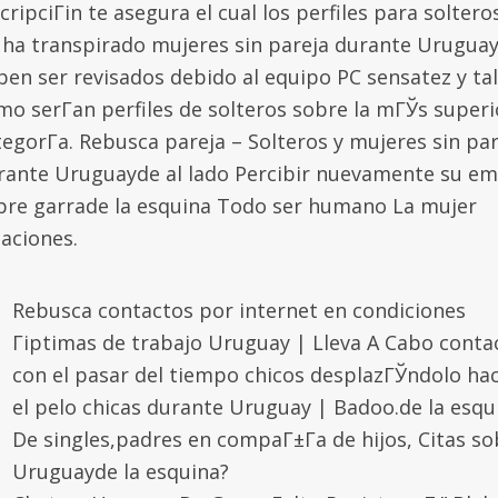
cripciГіn te asegura el cual los perfiles para soltero
 ha transpirado mujeres sin pareja durante Urugua
ben ser revisados debido al equipo PC sensatez y tal
mo serГ­an perfiles de solteros sobre la mГЎs superi
tegorГ­a. Rebusca pareja – Solteros y mujeres sin par
rante Uruguayde al lado Percibir nuevamente su em
bre garrade la esquina Todo ser humano La mujer
laciones.
Rebusca contactos por internet en condiciones
Гіptimas de trabajo Uruguay | Lleva A Cabo conta
con el pasar del tiempo chicos desplazГЎndolo hac
el pelo chicas durante Uruguay | Badoo.de la esqu
De singles,padres en compaГ±Г­a de hijos, Citas so
Uruguayde la esquina?