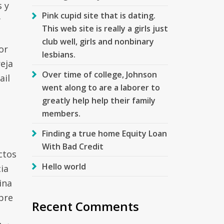
s y
Pink cupid site that is dating.
y
This web site is really a girls just
club well, girls and nonbinary
or
lesbians.
eja
Over time of college, Johnson
ail
went along to are a laborer to
greatly help help their family
members.
Finding a true home Equity Loan
With Bad Credit
ctos
Hello world
ia
ina
bre
Recent Comments