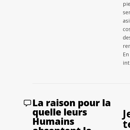
pi
se
as
co
de
re
En 
in
La raison pour la
quelle leurs
J
Humains
t