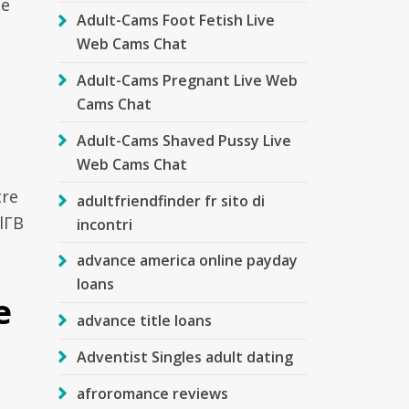
le
Adult-Cams Foot Fetish Live
Web Cams Chat
Adult-Cams Pregnant Live Web
Cams Chat
Adult-Cams Shaved Pussy Live
Web Cams Chat
tre
adultfriendfinder fr sito di
lГ­В
incontri
advance america online payday
loans
e
advance title loans
Adventist Singles adult dating
afroromance reviews