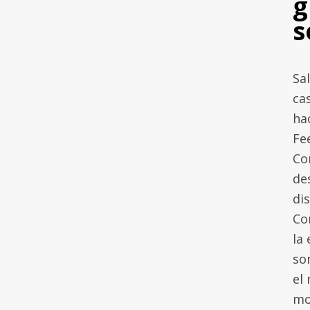
g
s
Sa
ca
ha
Fe
Co
de
di
Co
la
so
el
mo