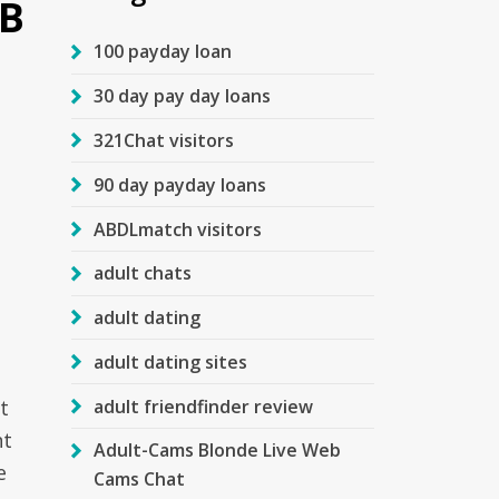
­В
100 payday loan
30 day pay day loans
321Chat visitors
90 day payday loans
ABDLmatch visitors
adult chats
adult dating
adult dating sites
adult friendfinder review
t
nt
Adult-Cams Blonde Live Web
e
Cams Chat