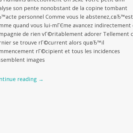
alyse son pente nonobstant de la copine tombant
Ђ™acte personnel Comme vous le abstenez,cвЂ™est
mme quand vous lui-mГЄme avancez indirectement 
mpagnie de rien vГ©ritablement adorer Tellement 
rnier se trouve rГ©current alors quвЂ™il
mmencement rГ©cipient et tous les incidences
ssemblent images
ntinue reading
→