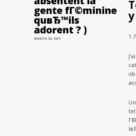
absentent la
T
gente fГ©minine
y
quвЂ™ils
adorent ? )
1.
MARCH 20, 2021
J’
ca
ob
ac
Un
te
Г©
lв