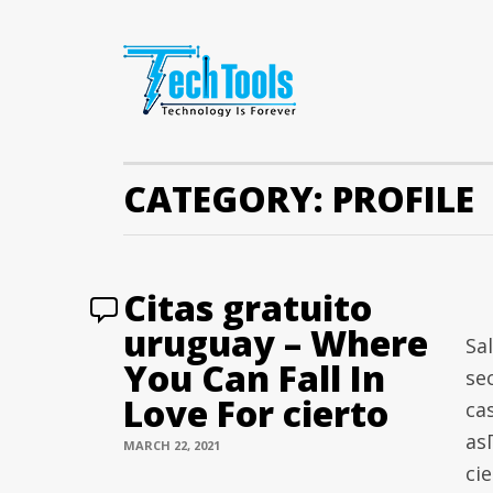
CATEGORY:
PROFILE
Citas gratuito
uruguay – Where
Sa
You Can Fall In
se
Love For cierto
ca
asГ
MARCH 22, 2021
ci