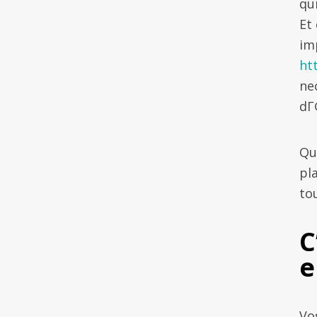
qu
Et
im
ht
ne
dГ
Qu
pl
to
C
e
Vo