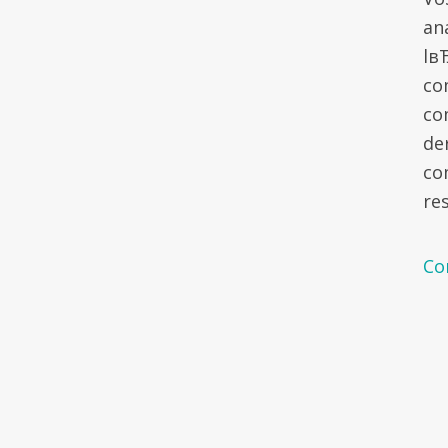
an
lв
co
co
de
co
re
Co