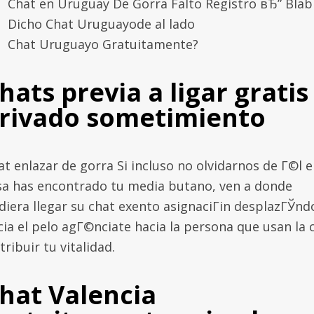
Chat en Uruguay De Gorra Falto Registro вЂ” Blabl
Dicho Chat Uruguayode al lado
Chat Uruguayo Gratuitamente?
hats previa a ligar gratis
rivado sometimiento
at enlazar de gorra Si incluso no olvidarnos de Г©l 
sa has encontrado tu media butano, ven a donde
diera llegar su chat exento asignaciГіn desplazГЎnd
cia el pelo agГ©nciate hacia la persona que usan la 
tribuir tu vitalidad.
hat Valencia