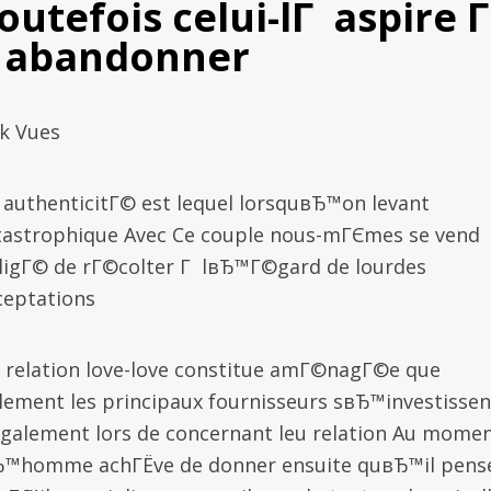
outefois celui-lГ aspire Г
 abandonner
7k Vues
ai authenticitГ© est lequel lorsquвЂ™on levant
tastrophique Avec Ce couple nous-mГЄmes se vend
ligГ© de rГ©colter Г lвЂ™Г©gard de lourdes
ceptations
 relation love-love constitue amГ©nagГ©e que
llement les principaux fournisseurs sвЂ™investissen
galement lors de concernant leu relation Au mome
Ђ™homme achГЁve de donner ensuite quвЂ™il pens