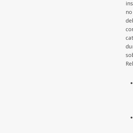
ins
no
de
co
ca
du
so
Re