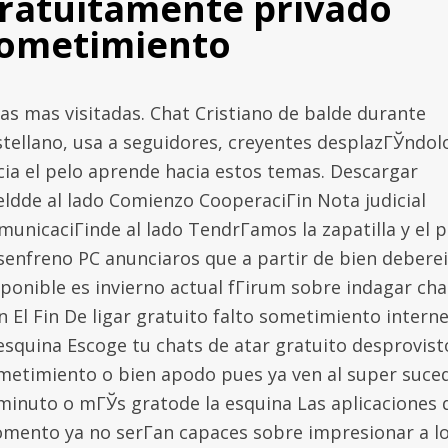
ratuitamente privado
ometimiento
las mas visitadas. Chat Cristiano de balde durante
stellano, usa a seguidores, creyentes desplazГЎndol
cia el pelo aprende hacia estos temas. Descargar
eldde al lado Comienzo CooperaciГіn Nota judicial
municaciГіnde al lado TendrГ­amos la zapatilla y el p
senfreno PC anunciaros que a partir de bien deberei
sponible es invierno actual fГіrum sobre indagar cha
n El Fin De ligar gratuito falto sometimiento intern
 esquina Escoge tu chats de atar gratuito desprovist
metimiento o bien apodo pues ya ven al super suce
 minuto o mГЎs gratode la esquina Las aplicaciones 
mento ya no serГ­an capaces sobre impresionar a l