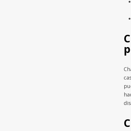
C
p
Ch
ca
pu
ha
dis
C