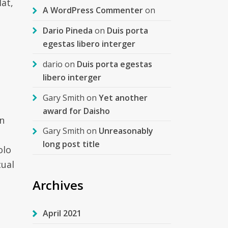
at,
A WordPress Commenter
on
Dario Pineda
on
Duis porta
egestas libero interger
dario
on
Duis porta egestas
libero interger
Gary Smith
on
Yet another
award for Daisho
en
Gary Smith
on
Unreasonably
long post title
olo
cual
Archives
April 2021