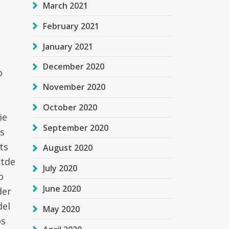
March 2021
February 2021
January 2021
December 2020
o
November 2020
October 2020
ie
September 2020
s
ts
August 2020
etde
July 2020
o
June 2020
der
del
May 2020
os