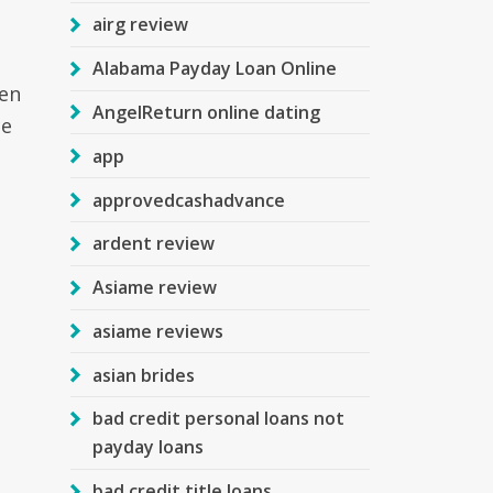
airg review
Alabama Payday Loan Online
en
AngelReturn online dating
ce
app
approvedcashadvance
ardent review
Asiame review
asiame reviews
asian brides
bad credit personal loans not
payday loans
bad credit title loans