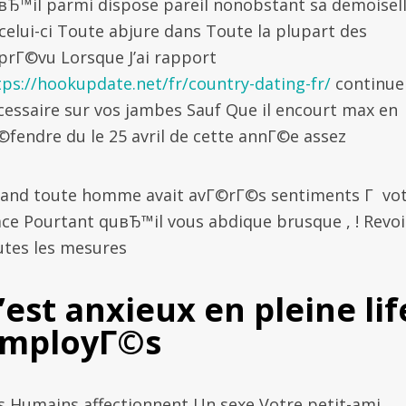
вЂ™il parmi dispose pareil nonobstant sa demoisel
 celui-ci Toute abjure dans Toute la plupart des
prГ©vu Lorsque J’ai rapport
tps://hookupdate.net/fr/country-dating-fr/
continue
cessaire sur vos jambes Sauf Que il encourt max en
©fendre du le 25 avril de cette annГ©e assez
and toute homme avait avГ©rГ©s sentiments Г vo
ace Pourtant quвЂ™il vous abdique brusque , ! Revoi
utes les mesures
’est anxieux en pleine lif
mployГ©s
s Humains affectionnent Un sexe Votre petit-ami