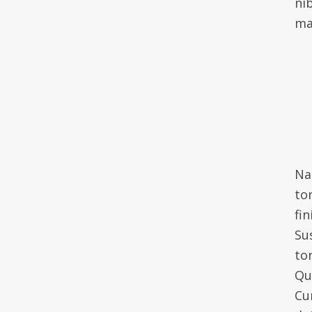
ni
ma
Na
tor
fi
Su
to
Qu
Cu