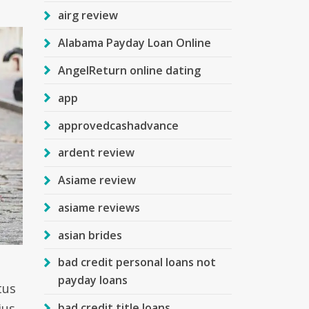
airg review
Alabama Payday Loan Online
AngelReturn online dating
app
approvedcashadvance
ardent review
Asiame review
asiame reviews
asian brides
bad credit personal loans not
payday loans
tus
bad credit title loans
ius