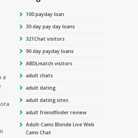
100 payday loan
30 day pay day loans
321Chat visitors
90 day payday loans
ABDLmatch visitors
adult chats
m a
e
adult dating
adult dating sites
tora
adult friendfinder review
Adult-Cams Blonde Live Web
eu
Cams Chat