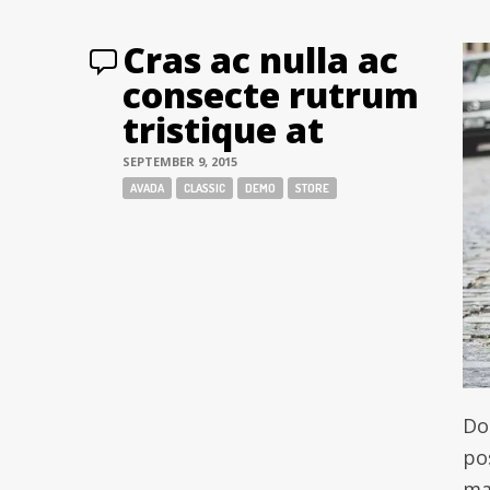
Cras ac nulla ac
consecte rutrum
tristique at
SEPTEMBER 9, 2015
Tags:
AVADA
CLASSIC
DEMO
STORE
Don
po
ma