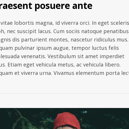
raesent posuere ante
vitae lobortis magna, id viverra orci. In eget sceleri
bh, nec suscipit lacus. Cum sociis natoque penatibus
gnis dis parturient montes, nascetur ridiculus mus.
iquam pulvinar ipsum augue, tempor luctus felis
lesuada venenatis. Vestibulum sit amet imperdiet
us. Etiam eget vehicula metus, ac vehicula libero.
iquam et viverra urna. Vivamus elementum porta lec