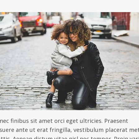
ec finibus sit amet orci eget ultricies. Praesent
suere ante ut erat fringilla, vestibulum placerat me
ttis. Aenean dictum vitae nisl nec tempor. Proin var