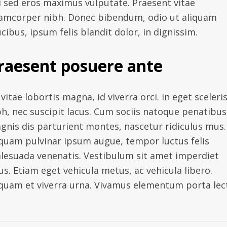
i sed eros maximus vulputate. Praesent vitae
lamcorper nibh. Donec bibendum, odio ut aliquam
cibus, ipsum felis blandit dolor, in dignissim.
raesent posuere ante
vitae lobortis magna, id viverra orci. In eget sceleri
bh, nec suscipit lacus. Cum sociis natoque penatibus
gnis dis parturient montes, nascetur ridiculus mus.
iquam pulvinar ipsum augue, tempor luctus felis
lesuada venenatis. Vestibulum sit amet imperdiet
us. Etiam eget vehicula metus, ac vehicula libero.
iquam et viverra urna. Vivamus elementum porta lec