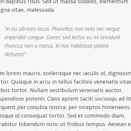
bh dapibus risus. Sed ut massa sodales, elementum
gna vitae, malesuada.
“In eu ultricies lacus. Phasellus non ante nec neque
imperdiet congue. Donec sed lectus eu mi tincidunt
rhoncus non a metus. In hac habitasse platea
dictumst”
m lorem mauris, scelerisque nec iaculis id, dignissi
tor. Quisque in arcu in tellus facilisis venenatis vita
nibus tortor. Nullam vestibulum venenatis auctor.
spendisse potenti. Class aptent taciti sociosqu ad li
rquent per conubia nostra, per inceptos himenaeos.
isque id consequat tortor. Sed et commodo diam.
rabitur bibendum nunc ut finibus tempus. Aenean 