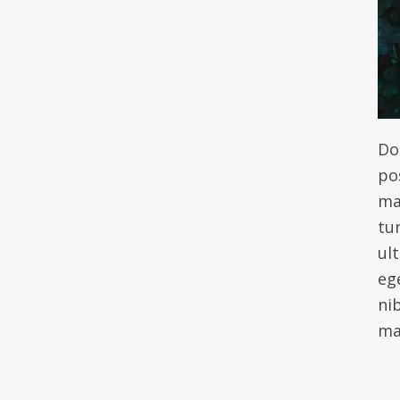
Don
po
ma
tur
ul
eg
ni
ma