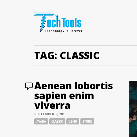
TAG:
CLASSIC
Aenean lobortis
sapien enim
viverra
SEPTEMBER 9, 2015
Tags:
AVADA
CLASSIC
DEMO
STORE