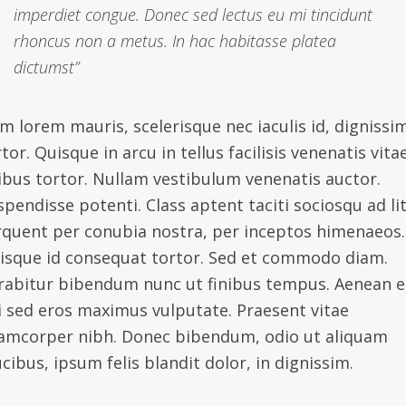
imperdiet congue. Donec sed lectus eu mi tincidunt
rhoncus non a metus. In hac habitasse platea
dictumst”
m lorem mauris, scelerisque nec iaculis id, dignissi
tor. Quisque in arcu in tellus facilisis venenatis vita
nibus tortor. Nullam vestibulum venenatis auctor.
spendisse potenti. Class aptent taciti sociosqu ad li
rquent per conubia nostra, per inceptos himenaeos.
isque id consequat tortor. Sed et commodo diam.
rabitur bibendum nunc ut finibus tempus. Aenean 
i sed eros maximus vulputate. Praesent vitae
lamcorper nibh. Donec bibendum, odio ut aliquam
cibus, ipsum felis blandit dolor, in dignissim.