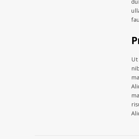
du
ul
fau
P
Ut 
ni
ma
Al
ma
ris
Al