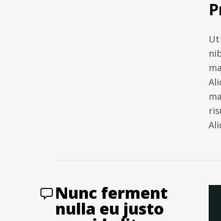
P
Ut 
ni
ma
Al
ma
ris
Al
Nunc ferment
nulla eu justo