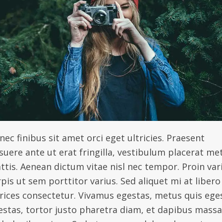
ec finibus sit amet orci eget ultricies. Praesent
suere ante ut erat fringilla, vestibulum placerat me
ttis. Aenean dictum vitae nisl nec tempor. Proin var
pis ut sem porttitor varius. Sed aliquet mi at libero
trices consectetur. Vivamus egestas, metus quis ege
estas, tortor justo pharetra diam, et dapibus massa