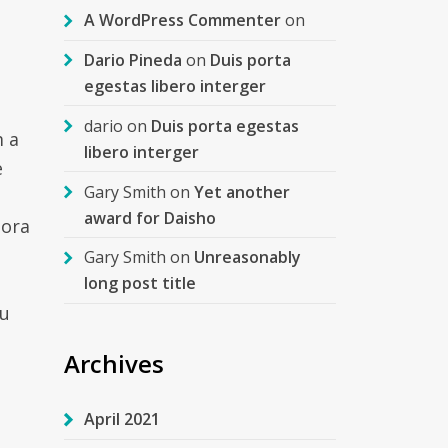
A WordPress Commenter
on
Dario Pineda
on
Duis porta
egestas libero interger
dario
on
Duis porta egestas
m a
libero interger
e
Gary Smith
on
Yet another
award for Daisho
tora
Gary Smith
on
Unreasonably
long post title
eu
Archives
April 2021