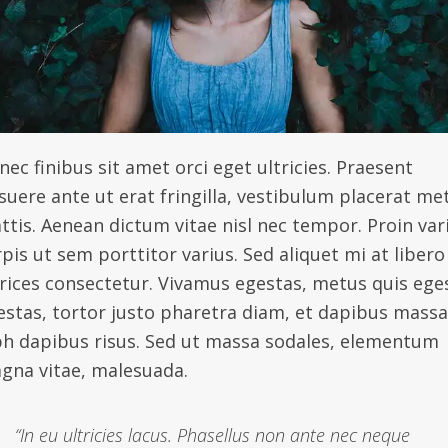
ec finibus sit amet orci eget ultricies. Praesent
suere ante ut erat fringilla, vestibulum placerat me
ttis. Aenean dictum vitae nisl nec tempor. Proin var
pis ut sem porttitor varius. Sed aliquet mi at libero
trices consectetur. Vivamus egestas, metus quis ege
estas, tortor justo pharetra diam, et dapibus massa
bh dapibus risus. Sed ut massa sodales, elementum
gna vitae, malesuada.
“In eu ultricies lacus. Phasellus non ante nec neque