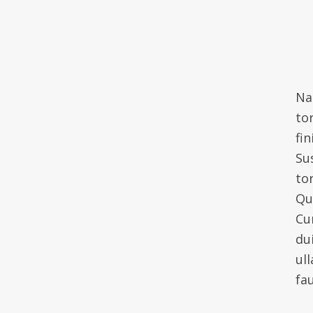
Na
tor
fi
Su
to
Qu
Cu
du
ul
fau