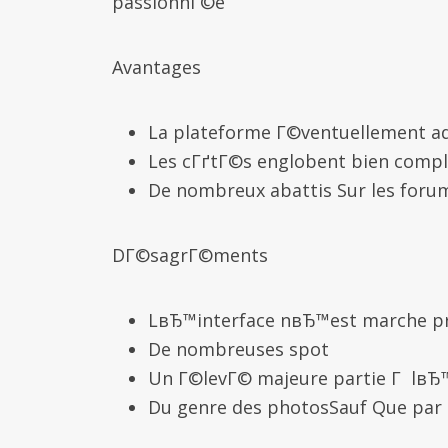
passionnГ©e
Avantages
La plateforme Г©ventuellement adm
Les cГґtГ©s englobent bien comp
De nombreux abattis Sur les foru
DГ©sagrГ©ments
LвЂ™interface nвЂ™est marche pr
De nombreuses spot
Un Г©levГ© majeure partie Г lвЂ™
Du genre des photosSauf Que p