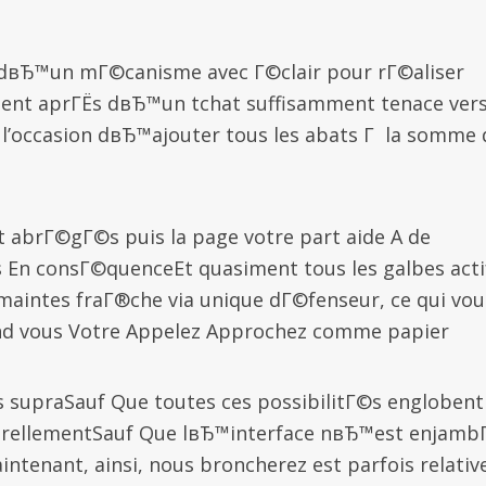
dвЂ™un mГ©canisme avec Г©clair pour rГ©aliser
ument aprГЁs dвЂ™un tchat suffisamment tenace ver
l’occasion dвЂ™ajouter tous les abats Г la somme 
t abrГ©gГ©s puis la page votre part aide A de
 En consГ©quenceEt quasiment tous les galbes acti
maintes fraГ®che via unique dГ©fenseur, ce qui vou
and vous Votre Appelez Approchez comme papier
s supraSauf Que toutes ces possibilitГ©s englobent
rellementSauf Que lвЂ™interface nвЂ™est enjamb
ntenant, ainsi, nous broncherez est parfois relativ