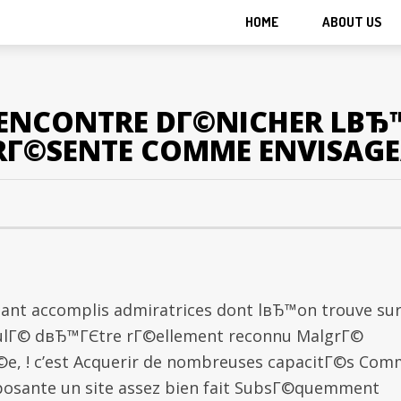
HOME
ABOUT US
RENCONTRE DГ©NICHER LВ
PRГ©SENTE COMME ENVISAGEA
enant accomplis admiratrices dont lвЂ™on trouve sur
culГ© dвЂ™ГЄtre rГ©ellement reconnu MalgrГ©
©e, ! c’est Acquerir de nombreuses capacitГ©s Co
posante un site assez bien fait SubsГ©quemment