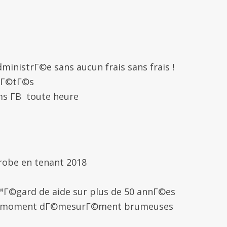
inistrГ©e sans aucun frais sans frais !
lГ©tГ©s
ms Г­В toute heure
obe en tenant 2018
Г©gard de aide sur plus de 50 annГ©es
ar moment dГ©mesurГ©ment brumeuses