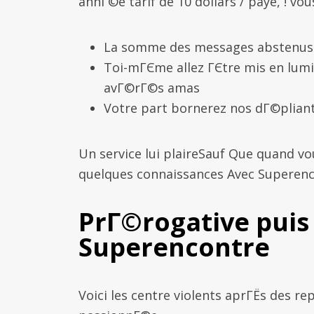
annГ©e tarif de 10 dollars / paye, ! 
La somme des messages abstenus , 
Toi-mГЄme allez ГЄtre mis en lumi
avГ©rГ©s amas
Votre part bornerez nos dГ©pliant
Un service lui plaireSauf Que quand v
quelques connaissances Avec Superen
PrГ©rogative pui
Superencontre
Voici les centre violents aprГЁs des re