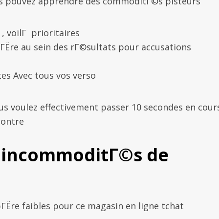
vous pouvez apprendre des commoditГ©s pisteurs
voilГ prioritaires
ГЁre au sein des rГ©sultats pour accusations
es Avec tous vos verso
ous voulez effectivement passer 10 secondes en cour
contre
s incommoditГ©s de
pГЁre faibles pour ce magasin en ligne tchat