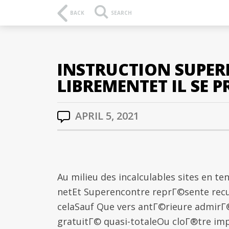
BACK
SEARCH
INSTRUCTION SUPE
LIBREMENTET IL SE 
APRIL 5, 2021
Au milieu des incalculables sites en t
netEt Superencontre reprГ©sente re
celaSauf Que vers antГ©rieure admirГ
gratuitГ© quasi-totaleOu cloГ®tre im