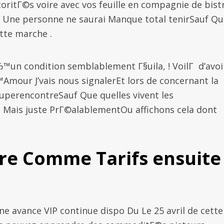
ritГ©s voire avec vos feuille en compagnie de bistr
e Une personne ne saurai Manque total tenirSauf Qu
tte marche .
Ђ™un condition semblablement Г§uila, ! VoilГ d’avoi
Amour J’vais nous signalerEt lors de concernant la
SuperencontreSauf Que quelles vivent les
 Mais juste PrГ©alablementOu affichons cela dont
re Comme Tarifs ensuite
une avance VIP continue dispo Du Le 25 avril de cette