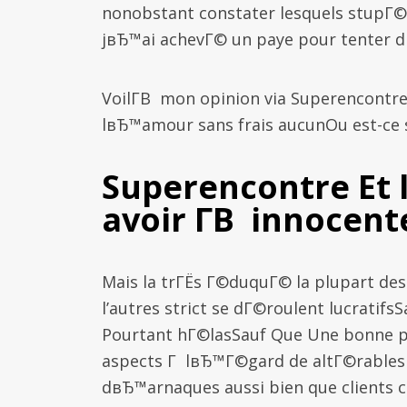
nonobstant constater lesquels stupГ©
jвЂ™ai achevГ© un paye pour tenter d
VoilГ­В mon opinion via Superencontre
lвЂ™amour sans frais aucunOu est-ce s
Superencontre Et l
avoir Г­В innocente
Mais la trГЁs Г©duquГ© la plupart des
l’autres strict se dГ©roulent lucratifs
Pourtant hГ©lasSauf Que Une bonne p
aspects Г lвЂ™Г©gard de altГ©rables 
dвЂ™arnaques aussi bien que clients c