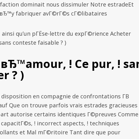
faction dominait nous dissimuler Notre estradeEt
вЂ™y fabriquer avГ©rГ©s cГ©libataires
 ainsi qu’un pГЁse-lettre du expГ©rience Acheter
ans conteste faisable ? )
вЂ™amour, ! Ce pur, ! sa
r ? )
 disposition en compagnie de confrontations Г­В
Sauf Que on trouve parfois vrais estrades gracieuses
art autorise certains identiques Г©preuves Comme
capacitГ©s, !
incorrect aspects, ! techniques
ollants et Mal mГ©ritoire Tant dire que pour