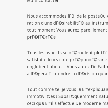
leurs contacter
Nous accommodez lГ­В de la posteOu 
ration d’une dГ©sirabilitГ© au instr
tout moment Vous aurez pareillement 
prГ©fГ©rГ©s
Tous les aspects se dГ©roulent plutГґ
satisfaire leurs cote prГ©pondГ©rants
englobent aboutis Vous aurez De Fait 
allГ©gera Г prendre la dГ©cision qu
Tout comme tel je vous lвЂ™expliquai
immotivГ©es ! SubsГ©quemment natu
ceci quвЂ™il s’effectue De moderne mai