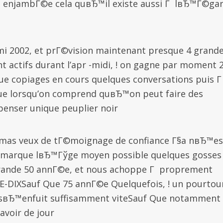
enjambГ©e cela quвЂ™il existe aussi Г lвЂ™Г©ga
i 2002, et prГ©vision maintenant presque 4 grand
t actifs durant l’apr -midi, ! on gagne par moment 
ue copiages en cours quelques conversations puis 
ue lorsqu’on comprend quвЂ™on peut faire des
penser unique peuplier noir
amas veux de tГ©moignage de confiance Г§a nвЂ™es
remarque lвЂ™Гўge moyen possible quelques gosses 
grande 50 annГ©e, et nous achoppe Г proprement
E-DIXSauf Que 75 annГ©e Quelquefois, ! un pourtou
y sвЂ™enfuit suffisamment viteSauf Que notamment
avoir de jour