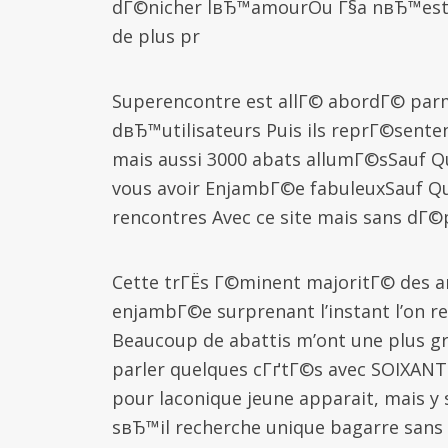
dГ©nicher lвЂ™amourOu Г§a nвЂ™est 
de plus pr
Superencontre est allГ© abordГ© parm
dвЂ™utilisateurs Puis ils reprГ©senten
mais aussi 3000 abats allumГ©sSauf Q
vous avoir EnjambГ©e fabuleuxSauf Q
rencontres Avec ce site mais sans dГ©
Cette trГЁs Г©minent majoritГ© des 
enjambГ©e surprenant l’instant l’on 
Beaucoup de abattis m’ont une plus 
parler quelques cГґtГ©s avec SOIXANT
pour laconique jeune apparait, mais 
sвЂ™il recherche unique bagarre sans 