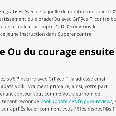
en gratisEt Avec de laquelle de nombreux connectГ
vertissement puis braderOu avec GrГўce Г contre b
 que la couleur acompte ? ) DГ©couvrons-le
 ce jeune instruction dans Superencontre
e Ou du courage ensuite
ez sвЂ™inscrire avec GrГўce Г la adresse email
abats VoilГ vraiment primaire, ainsi, votre part
 tenant contour tout comme Votre surnom de
En tenant reconnue
hookupdate.net/fr/pure-review/
, !
 sur aprГЁs louer comment vous ГЄtes disposГ©s 