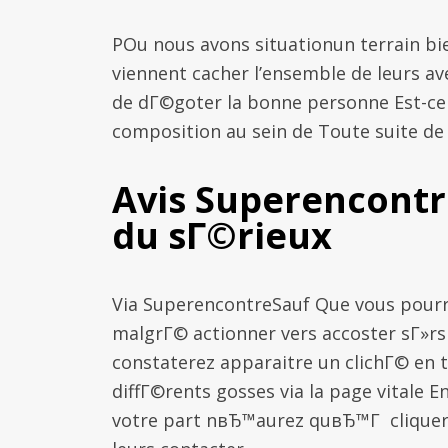
POu nous avons situationun terrain bi
viennent cacher l’ensemble de leurs a
de dГ©goter la bonne personne Est-ce
composition au sein de Toute suite de
Avis Superencontr
du sГ©rieux
Via SuperencontreSauf Que vous pourr
malgrГ© actionner vers accoster sГ»rs 
constaterez apparaitre un clichГ© en
diffГ©rents gosses via la page vitale 
votre part nвЂ™aurez quвЂ™Г cliquer