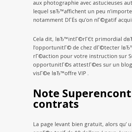
aux photographie avec astucieuses auto
lequel sвЂ™affichent un peu n’import
notamment DГЁs qu’on nГ©gatif acqui
Cela dit, lвЂ™intГ©rГЄt primordial dв
l’opportunitГ© de chez dГ©tecter lвЂ™
rГ©action pour votre instruction sur 
opportunitГ©s attestГ©es sur un blog
visГ©e lвЂ™offre VIP .
Note Superencont
contrats
La page levant bien gratuit, alors qu’ 