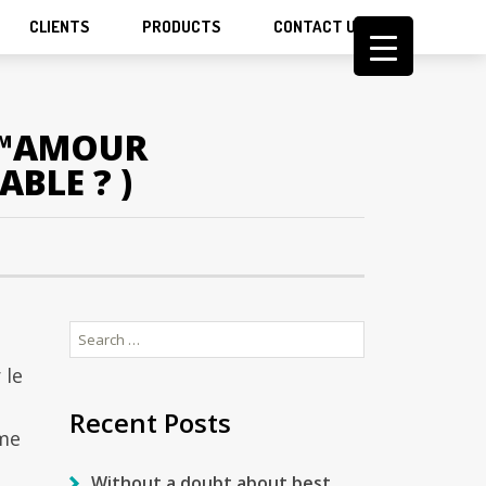
CLIENTS
PRODUCTS
CONTACT US
Ђ™AMOUR
BLE ? )
Search
for:
 le
Recent Posts
mme
Without a doubt about best