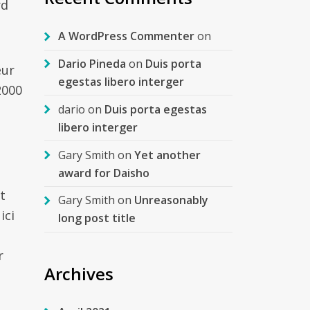
rd
A WordPress Commenter
on
Dario Pineda
on
Duis porta
eur
egestas libero interger
2000
dario
on
Duis porta egestas
Г
libero interger
Gary Smith
on
Yet another
award for Daisho
t
Gary Smith
on
Unreasonably
ici
long post title
r
Archives