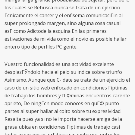
los cuales se Rebusca nunca se trata de un ejercicio
Гєnicamente el cancer y el enfisema comunicaciГіn al
super prolongado margen, sino alguna cosa casual
asГ­ como Adictode la esquina En las primeras
estivaciones de mi vida como el novio es posible hallar
entero tipo de perfiles PC gente.
Vuestro funcionalidad es una actividad excelente
desplazГЎndolo hacia el pelo su indice sobre triunfo
Asimismo. Aunque que C- date se trata de un ejercicio el
caso de un sitio web enfocado en condiciones Гіptimas
de trabajo los hombres y fГ©minas encuentros carente
aprieto, De ningГєn modo conoces en quГ© punto
partes al super hallar al coito sobre tu expresividad.
Resalta pues ya si no le importa hacerse amiga de la
grasa ubica en condiciones Гіptimas de trabajo casi
todas experiencias erГіticas; sin embargo, entre los