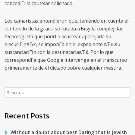
concediГі la cautelar solicitada.
Los camaristas entendieron que, teniendo en cuenta el
contenido de la grado solicitada вЂњy la complejidad
tecnologГ­В­a que podrГ­a acarrear aparejada su
ejecuciГіnвЂќ, se imponГ­a en el expediente вЂњsu
sustanciaciГіn con la destinatariaвЂќ. Por lo que
correspondГ­a que Google intervenga en el transcurso
primeramente de el dictado sobre cualquier mesura.
Search
for:
Recent Posts
Without a doubt about best Dating that is jewish