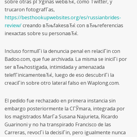
sobre otras pГЎginas webвЂќ, como Twitter, y
trucaron fotografГ­as,
https://besthookupwebsites.org/es/russianbrides-
review/
creando вЂњfakesвЂќ con вЂњreferencias
inexactas sobre su personaвЂќ.
Incluso formulГі la denuncia penal en relaciГіn con
Badoo.com, que fue archivada. La misma se iniciГі por
ser вЂњhostigada, intimidada y amenazada
telefГіnicamenteвЂќ, luego de eso descubriГі la
creaciГіn sobre otro lateral falso en Waplong.com.
El pedido fue rechazado en primera instancia sin
embargo posteriormente la CГЎmara, integrada por
los magistrados MarГ­a Susana Najurieta, Ricardo
Guarinoni y no ha transpirado Francisco de las
Carreras, revocГі la decisiГіn, pero igualmente nunca