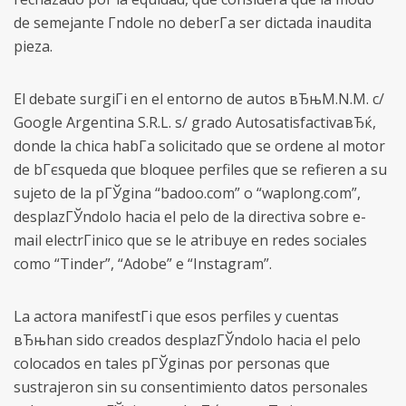
de semejante Г­ndole no deberГ­a ser dictada inaudita
pieza.
El debate surgiГі en el entorno de autos вЂњM.N.M. c/
Google Argentina S.R.L. s/ grado AutosatisfactivaвЂќ,
donde la chica habГ­a solicitado que se ordene al motor
de bГєsqueda que bloquee perfiles que se refieren a su
sujeto de la pГЎgina “badoo.com” o “waplong.com”,
desplazГЎndolo hacia el pelo de la directiva sobre e-
mail electrГіnico que se le atribuye en redes sociales
como “Tinder”, “Adobe” e “Instagram”.
La actora manifestГі que esos perfiles y cuentas
вЂњhan sido creados desplazГЎndolo hacia el pelo
colocados en tales pГЎginas por personas que
sustrajeron sin su consentimiento datos personales