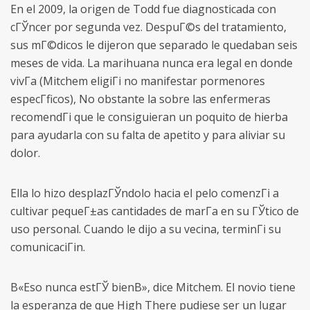
En el 2009, la origen de Todd fue diagnosticada con
cГЎncer por segunda vez. DespuГ©s del tratamiento,
sus mГ©dicos le dijeron que separado le quedaban seis
meses de vida. La marihuana nunca era legal en donde
vivГ­a (Mitchem eligiГі no manifestar pormenores
especГ­ficos), No obstante la sobre las enfermeras
recomendГі que le consiguieran un poquito de hierba
para ayudarla con su falta de apetito y para aliviar su
dolor.
Ella lo hizo desplazГЎndolo hacia el pelo comenzГі a
cultivar pequeГ±as cantidades de marГ­a en su ГЎtico de
uso personal. Cuando le dijo a su vecina, terminГі su
comunicaciГіn.
В«Eso nunca estГЎ bienВ», dice Mitchem. El novio tiene
la esperanza de que High There pudiese ser un lugar